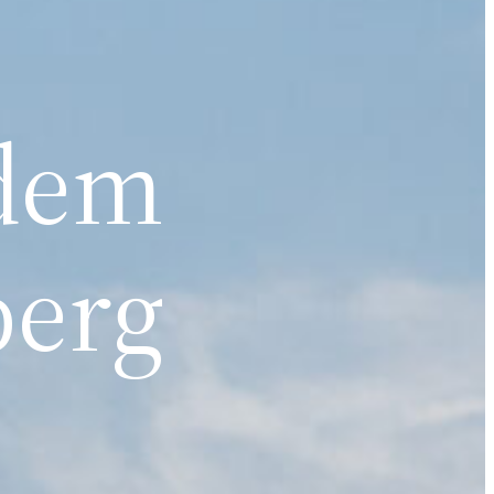
 dem
berg