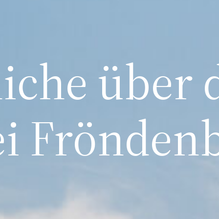
niche über
ei Frönden